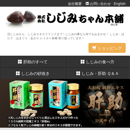
会社概要
お問い合わせ
English
活しじみから、しじみエキスドリンクまで！しじみの事なら何でもおまかせ！ しじみ・ほ
たて・はまぐり・あさり レトルト各種 取り扱っています！
ショッピング
肝助のすべて
しじみの食べ方
しじみの砂抜き
しじみ・肝助 Ｑ＆Ａ