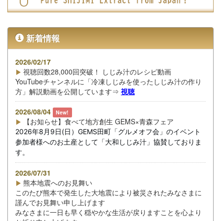
新着情報
2026/02/17
視聴回数28,000回突破！ しじみ汁のレシピ動画
YouTubeチャンネルに「冷凍しじみを使ったしじみ汁の作り
方」解説動画を公開しています⇒
視聴
2026/08/04
New!
【お知らせ】食べて地方創生 GEMS×青森フェア
2026年8月9日(日）
GEMS田町
「グルメオフ会」のイベント
参加者様へのお土産として「大和しじみ汁」協賛しておりま
す。
2026/07/31
熊本地震へのお見舞い
このたび熊本で発生した大地震により被災されたみなさまに
謹んでお見舞い申し上げます
みなさまに一日も早く穏やかな生活が戻りますことを心より